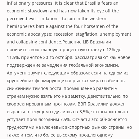
inflationary pressures. It is clear that Brasilia fears an
economic slowdown and has now taken its eye off the
perceived evil – inflation – to join in the western
hemisphere’s battle against the four horsemen of the
economic apocalypse: recession, stagflation, unemployment
and collapsing confidence.
Решение ЦБ Бразилии
понизить свою главную процентную ставку с 12% до
11,5%, принятое 20-го октября, рассматривают как новое
подтверждение замедления глобальной экономики.
Аргумент звучит следующим образом: если на одном из
крупнейших формирующихся рынках мира озабочены
снижением темпов роста, промышленно развитым
странам нужно взять это на заметку. Действительно, по
скорректированным прогнозам, ВВП Бразилии должен
вырасти в текущем году лишь на 3,5%, что значительно
уступает прошлогодним 7,5%. Отчасти это объясняется
трудностями на ключевых экспортных рынках страны, но
также и тем, что более высокому прошлогоднему