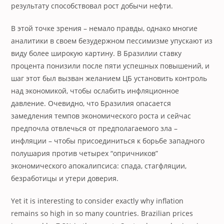
результату способствовал рост добычи нефти.
В этой точке зрения – немало правды, однако многие
аналитики в своем безудержном пессимизме упускают из
виду более широкую картину. В Бразилии ставку
процента понизили после пяти успешных повышений, и
шаг этот был вызван желанием ЦБ установить контроль
над экономикой, чтобы ослабить инфляционное
давление. Очевидно, что Бразилия опасается
замедления темпов экономического роста и сейчас
предпочла отвлечься от предполагаемого зла –
инфляции – чтобы присоединиться к борьбе западного
полушария против четырех “опричников”
экономического апокалипсиса: спада, стагфляции,
безработицы и утери доверия.
Yet it is interesting to consider exactly why inflation
remains so high in so many countries. Brazilian prices