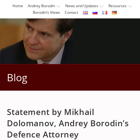
Skip
Home
Andrey Borodin
News and Updates
Resources
to
Borodin’s Views
Contact
content
Blog
Statement by Mikhail
Dolomanov, Andrey Borodin’s
Defence Attorney