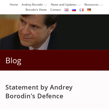
Skip
Home
Andrey Borodin
News and Updates
Resources
to
Borodin’s Views
Contact
content
Blog
Statement by Andrey
Borodin’s Defence