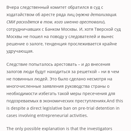
Вчера следственный комитет обратился в суд с
ходатайством об аресте ряда лиц (
нужна детализация.
СМИ расходятся в том, кого именно арестовали
),
сотрудничавших с Банком Москвы. И, хотя Тверской суд
Москвы не пошел на поводу у следователей и вынес
решение о залоге, тенденция прослеживается крайне
удручающая.
Следствие попыталось арестовать – и до внесения
залогов люди будут находиться за решеткой – ни в чем
не повинных людей. Это было сделано несмотря на
многочисленные заявления руководства страны о
необходимости избегать такой меры пресечения для
подозреваемых в экономических преступлениях.
And this
is despite a direct legislative ban on pre-trial detention in
cases involving entrepreneurial activities.
The only possible explanation is that the investigators