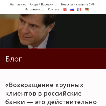
Перейти
На главную
Андрей Бородин
Новости и статьи в СМИ
к
Источники
Контакт
содержимому
Блог
«Возвращение крупных
клиентов в российские
банки — это действительно