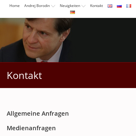
Zum
Home
Andrej Borodin
Neuigkeiten
Kontakt
Inhalt
springen
Kontakt
Allgemeine Anfragen
Medienanfragen