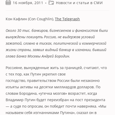
Запись
Рубрика
16 ноября, 2011
Новости и статьи в СМИ
опубликована:
записи:
Кон Кафлин (Con Coughlin),
The Telegraph
Около 30 тыс. банкиров, бизнесменов и финансистов были
вынуждены покинуть Россию, не выдержав условий
зажатой, словно в тисках, политической и коммерческой
жизни страны, заявил видный банкир в изгнании, бывший
глава Банка Москвы Андрей Бородин.
Россияне, вынужденные жить за границей, считают, что
с тех пор, как Путин укрепил свое
господство, правительством России были незаконно
изъяты активы на десятки миллиардов долларов. По
словам Бородина, «утечка мозгов» возрастет, когда
Владимир Путин будет переизбран на пост президента
— а судя по опросам, он победит почти наверняка. «Мы
называем себя изгнанниками Путина», сказал он в